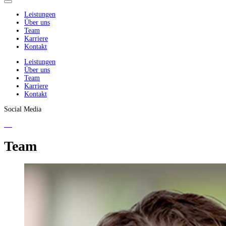
Leistungen
Über uns
Team
Karriere
Kontakt
Leistungen
Über uns
Team
Karriere
Kontakt
Social Media
Team